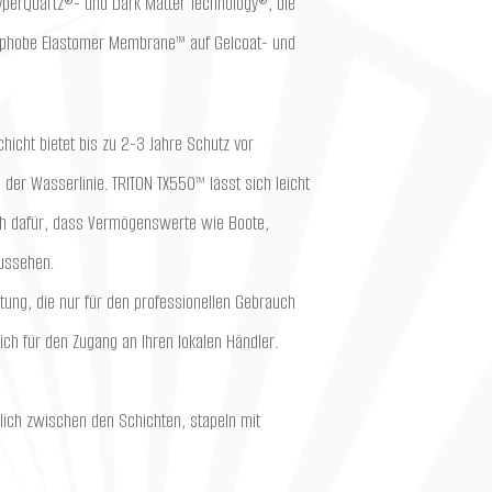
yperQuartz®- und Dark Matter Technology®, die
ophobe Elastomer Membrane™ auf Gelcoat- und
hicht bietet bis zu 2-3 Jahre Schutz vor
er Wasserlinie. TRITON TX550™ lässt sich leicht
ch dafür, dass Vermögenswerte wie Boote,
aussehen.
tung, die nur für den professionellen Gebrauch
ich für den Zugang an Ihren lokalen Händler.
ßlich zwischen den Schichten, stapeln mit