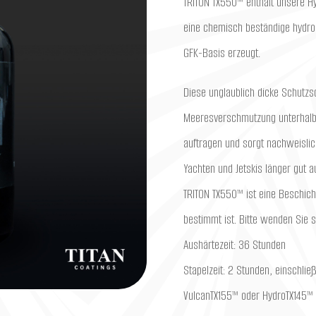
TRITON TX550™ enthält unsere H
eine chemisch beständige hydr
GFK-Basis erzeugt.
Diese unglaublich dicke Schutzsc
Meeresverschmutzung unterhalb d
auftragen und sorgt nachweisli
Yachten und Jetskis länger gut 
TRITON TX550™ ist eine Beschich
bestimmt ist. Bitte wenden Sie s
Aushärtezeit: 36 Stunden
Stapelzeit: 2 Stunden, einschlie
VulcanTX155™ oder HydroTX145™