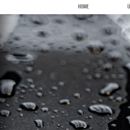
HOME
Ü
HOME
Ü