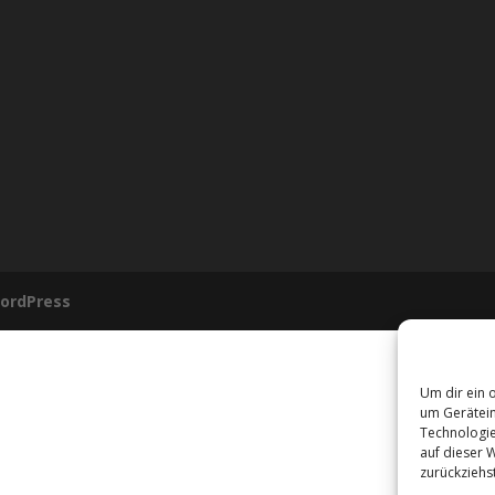
ordPress
Um dir ein 
um Gerätein
Technologie
auf dieser 
zurückziehs