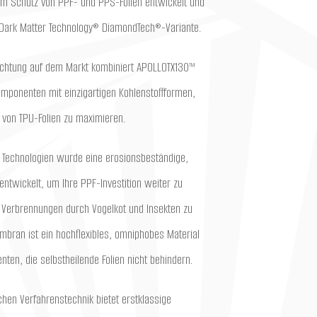
m Schutz von PPF- und PPS-Folien entwickelt und
 Dark Matter Technology® DiamondTech®-Variante.
hichtung auf dem Markt kombiniert APOLLOTX130™
mponenten mit einzigartigen Kohlenstoffformen,
 von TPU-Folien zu maximieren.
Technologien wurde eine erosionsbeständige,
twickelt, um Ihre PPF-Investition weiter zu
Verbrennungen durch Vogelkot und Insekten zu
bran ist ein hochflexibles, omniphobes Material
ten, die selbstheilende Folien nicht behindern.
en Verfahrenstechnik bietet erstklassige