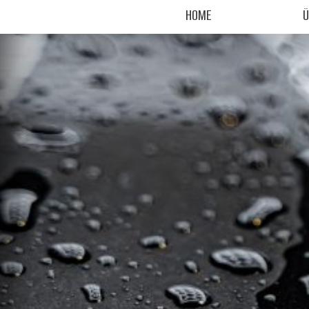
HOME
Ü
HOME
Ü